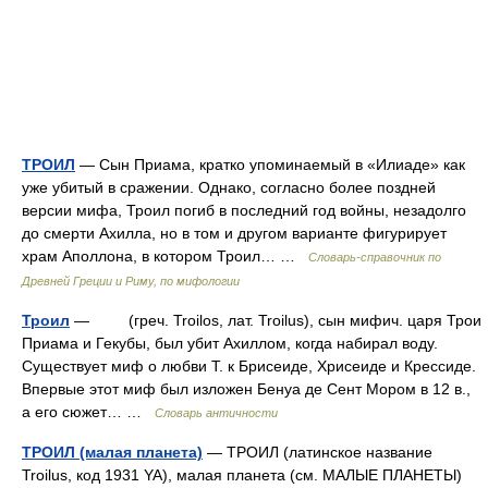
ТРОИЛ
— Сын Приама, кратко упоминаемый в «Илиаде» как
уже убитый в сражении. Однако, согласно более поздней
версии мифа, Троил погиб в последний год войны, незадолго
до смерти Ахилла, но в том и другом варианте фигурирует
храм Аполлона, в котором Троил… …
Cловарь-справочник по
Древней Греции и Риму, по мифологии
Троил
— (греч. Troilos, лат. Troilus), сын мифич. царя Трои
Приама и Гекубы, был убит Ахиллом, когда набирал воду.
Существует миф о любви Т. к Брисеиде, Хрисеиде и Крессиде.
Впервые этот миф был изложен Бенуа де Сент Мором в 12 в.,
а его сюжет… …
Словарь античности
ТРОИЛ (малая планета)
— ТРОИЛ (латинское название
Troilus, код 1931 YA), малая планета (см. МАЛЫЕ ПЛАНЕТЫ)